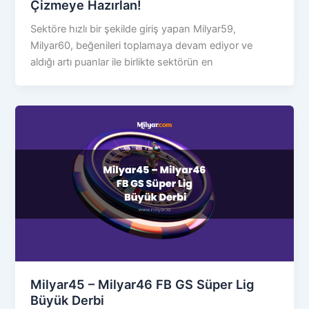
Çizmeye Hazırlan!
Sektöre hızlı bir şekilde giriş yapan Milyar59,
Milyar60, beğenileri toplamaya devam ediyor ve
aldığı artı puanlar ile birlikte sektörün en
Milyar45 – Milyar46 FB GS Süper Lig
Büyük Derbi