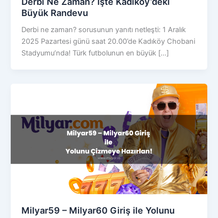
Derbi Ne Zaman? İşte Kadıköy’deki
Büyük Randevu
Derbi ne zaman? sorusunun yanıtı netleşti: 1 Aralık
2025 Pazartesi günü saat 20.00’de Kadıköy Chobani
Stadyumu’nda! Türk futbolunun en büyük […]
Milyar59 – Milyar60 Giriş ile Yolunu