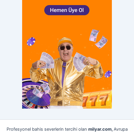
Profesyonel bahis severlerin tercihi olan
milyar.com,
Avrupa