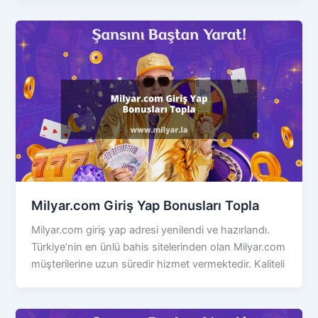
Milyar.com Giriş Yap Bonusları Topla
Milyar.com giriş yap adresi yenilendi ve hazırlandı.
Türkiye’nin en ünlü bahis sitelerinden olan Milyar.com
müşterilerine uzun süredir hizmet vermektedir. Kaliteli