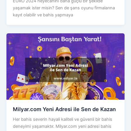
EURO 2024 heyecanını daha güçlü bir şekilde
yaşamak ister misin? Sen de şans oyunu firmalarına
kayıt olabilir ve bahis yapmaya
Milyar.com Yeni Adresi ile Sen de Kazan
Her bahis severin hayali kaliteli ve güvenli bir bahis
deneyimi yaşamaktır. Milyar.com yeni adresi bahis