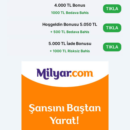
4.000 TL Bonus
TIKLA
1000 TL Bedava Bahis
Hoşgeldin Bonusu 5.050 TL
TIKLA
+ 500 TL Bedava Bahis
5.000 TL İade Bonusu
TIKLA
+ 1000 TL Risksiz Bahis