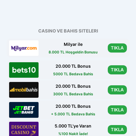
CASINO VE BAHIS SITELERI
Milyar ile
TIKLA
8.000 TL Hoşgeldin Bonusu
20.000 TL Bonus
TIKLA
5000 TL Bedava Bahis
20.000 TL Bonus
TIKLA
3000 TL Bedava Bahis
20.000 TL Bonus
TIKLA
+ 5.000 TL Bedava Bahis
5.000 TL'ye Varan
TIKLA
%100 Nakit İade!