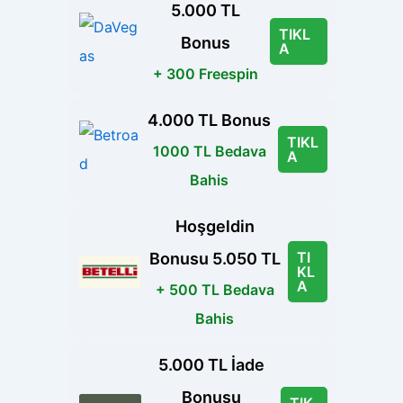
5.000 TL
TIKL
Bonus
A
+ 300 Freespin
4.000 TL Bonus
TIKL
1000 TL Bedava
A
Bahis
Hoşgeldin
TI
Bonusu 5.050 TL
KL
A
+ 500 TL Bedava
Bahis
5.000 TL İade
Bonusu