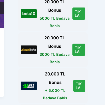
20.000 TL
Bonus
TIK
LA
5000 TL Bedava
Bahis
20.000 TL
Bonus
TIK
LA
3000 TL Bedava
Bahis
20.000 TL
Bonus
TIK
LA
+ 5.000 TL
Bedava Bahis