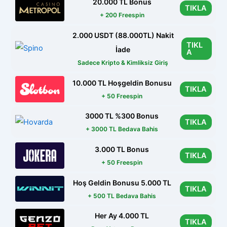
20.000 TL Bonus
TIKLA
+ 200 Freespin
2.000 USDT (88.000TL) Nakit
TIKL
İade
A
Sadece Kripto & Kimliksiz Giriş
10.000 TL Hoşgeldin Bonusu
TIKLA
+ 50 Freespin
3000 TL %300 Bonus
TIKLA
+ 3000 TL Bedava Bahis
3.000 TL Bonus
TIKLA
+ 50 Freespin
Hoş Geldin Bonusu 5.000 TL
TIKLA
+ 500 TL Bedava Bahis
Her Ay 4.000 TL
TIKLA