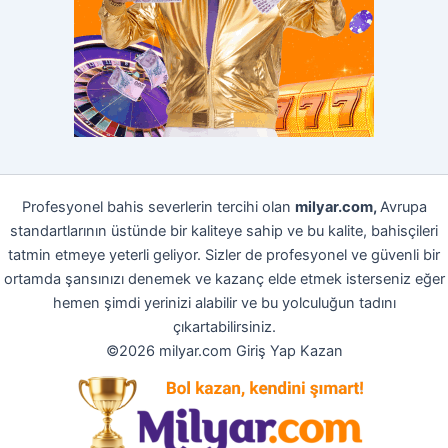
Profesyonel bahis severlerin tercihi olan
milyar.com,
Avrupa
standartlarının üstünde bir kaliteye sahip ve bu kalite, bahisçileri
tatmin etmeye yeterli geliyor. Sizler de profesyonel ve güvenli bir
ortamda şansınızı denemek ve kazanç elde etmek isterseniz eğer
hemen şimdi yerinizi alabilir ve bu yolculuğun tadını
çıkartabilirsiniz.
©2026 milyar.com Giriş Yap Kazan