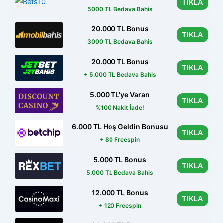
TIKLA
5000 TL Bedava Bahis
20.000 TL Bonus
TIKLA
3000 TL Bedava Bahis
20.000 TL Bonus
TIKLA
+ 5.000 TL Bedava Bahis
5.000 TL'ye Varan
TIKLA
%100 Nakit İade!
6.000 TL Hoş Geldin Bonusu
TIKLA
+ 80 Freespin
5.000 TL Bonus
TIKLA
5.000 TL Bedava Bahis
12.000 TL Bonus
TIKLA
+ 120 Freespin