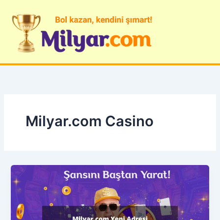
İçeriğe
atla
Milyar.com Casino