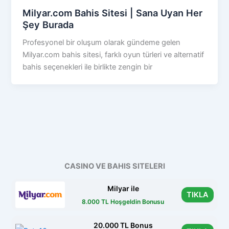
Milyar.com Bahis Sitesi | Sana Uyan Her
Şey Burada
Profesyonel bir oluşum olarak gündeme gelen
Milyar.com bahis sitesi, farklı oyun türleri ve alternatif
bahis seçenekleri ile birlikte zengin bir
CASINO VE BAHIS SITELERI
Milyar ile
TIKLA
8.000 TL Hoşgeldin Bonusu
20.000 TL Bonus