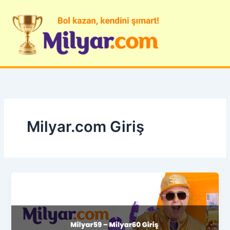
İçeriğe
atla
Milyar.com Giriş