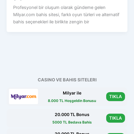
Profesyonel bir oluşum olarak gündeme gelen
Milyar.com bahis sitesi, farklı oyun türleri ve alternatif
bahis seçenekleri ile birlikte zengin bir
CASINO VE BAHIS SITELERI
Milyar ile
TIKLA
8.000 TL Hoşgeldin Bonusu
20.000 TL Bonus
TIKLA
5000 TL Bedava Bahis
20.000 TL Bonus