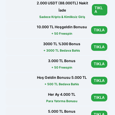
2.000 USDT (88.000TL) Nakit
TIKL
İade
A
Sadece Kripto & Kimliksiz Giriş
10.000 TL Hoşgeldin Bonusu
TIKLA
+ 50 Freespin
3000 TL %300 Bonus
TIKLA
+ 3000 TL Bedava Bahis
3.000 TL Bonus
TIKLA
+ 50 Freespin
Hoş Geldin Bonusu 5.000 TL
TIKLA
+ 500 TL Bedava Bahis
Her Ay 4.000 TL
TIKLA
Para Yatırma Bonusu
5.000 TL Bonus
TIKLA