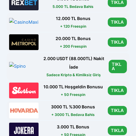
TIKLA
5.000 TL Bedava Bahis
12.000 TL Bonus
TIKLA
+ 120 Freespin
20.000 TL Bonus
TIKLA
+ 200 Freespin
2.000 USDT (88.000TL) Nakit
TIKL
İade
A
Sadece Kripto & Kimliksiz Giriş
10.000 TL Hoşgeldin Bonusu
TIKLA
+ 50 Freespin
3000 TL %300 Bonus
TIKLA
+ 3000 TL Bedava Bahis
3.000 TL Bonus
TIKLA
+ 50 Freespin