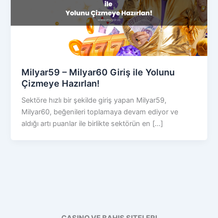
Milyar59 – Milyar60 Giriş ile Yolunu
Çizmeye Hazırlan!
Sektöre hızlı bir şekilde giriş yapan Milyar59,
Milyar60, beğenileri toplamaya devam ediyor ve
aldığı artı puanlar ile birlikte sektörün en […]
CASINO VE BAHIS SITELERI