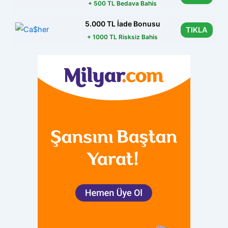
+ 500 TL Bedava Bahis
5.000 TL İade Bonusu
TIKLA
+ 1000 TL Risksiz Bahis