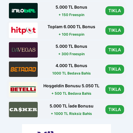
5.000 TL Bonus
TIKLA
+ 150 Freespin
Toplam 6.000 TL Bonus
TIKLA
+ 100 Freespin
5.000 TL Bonus
TIKLA
+ 300 Freespin
4.000 TL Bonus
TIKLA
1000 TL Bedava Bahis
Hoşgeldin Bonusu 5.050 TL
TIKLA
+ 500 TL Bedava Bahis
5.000 TL İade Bonusu
TIKLA
+ 1000 TL Risksiz Bahis