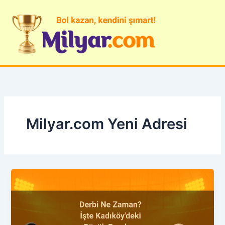
İçeriğe
atla
Milyar.com Yeni Adresi