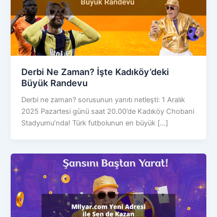
Derbi Ne Zaman? İşte Kadıköy’deki
Büyük Randevu
Derbi ne zaman? sorusunun yanıtı netleşti: 1 Aralık
2025 Pazartesi günü saat 20.00’de Kadıköy Chobani
Stadyumu’nda! Türk futbolunun en büyük […]