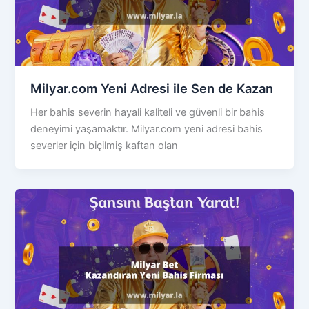
Milyar.com Yeni Adresi ile Sen de Kazan
Her bahis severin hayali kaliteli ve güvenli bir bahis
deneyimi yaşamaktır. Milyar.com yeni adresi bahis
severler için biçilmiş kaftan olan