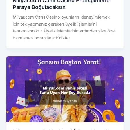
Milyar.com Canlı Casino Freespinlerle
Paraya Boğulacaksın
Milyar.com Canlı Casino oyunlarını deneyimlemek
için tek yapmanız gereken üyelik işlemlerini
tamamlamaktır. Üyelik işlemlerinin ardından size özel
hazırlanan bonuslarla birlikte